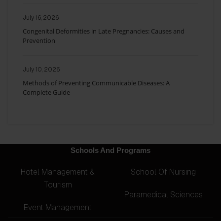
July 16, 2026
Congenital Deformities in Late Pregnancies: Causes and
Prevention
July 10, 2026
Methods of Preventing Communicable Diseases: A
Complete Guide
Schools And Programs
Hotel Management &
School Of Nursing
Tourism
Paramedical Sciences
Event Management