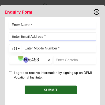
Enquiry Form
IMPORTANCE OF VACCINATION
HOW VACCINES HELP PREVENT
DISEASES
September 04, 2024